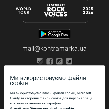
mail@kontramarka.ua
ПРО НАС
Ми використовуємо файли
Каси
cookie
ПАРТНЕРАМ
Ми використовуємо власні файли cookie, Microsoft
Clarity та сторонні файли cookie для персоналізації
Організаторам
контенту та аналізу веб-трафіку.
Корпоративним клієнтам
Дізнайтеся більше про файли cookie